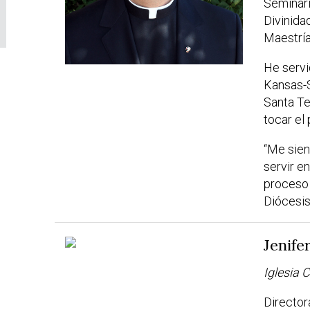
Seminari
Divinida
Maestría
He servi
Kansas-S
Santa Te
tocar el 
“Me sien
servir e
proceso 
Diócesis
Jenife
Iglesia 
Director