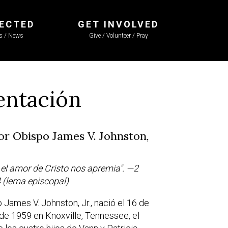
ECTED
GET INVOLVED
ls / News
Give / Volunteer / Pray
entación
or Obispo James V. Johnston,
s el amor de Cristo nos apremia". —2
4 (lema episcopal)
o James V. Johnston, Jr., nació el 16 de
de 1959 en Knoxville, Tennessee, el