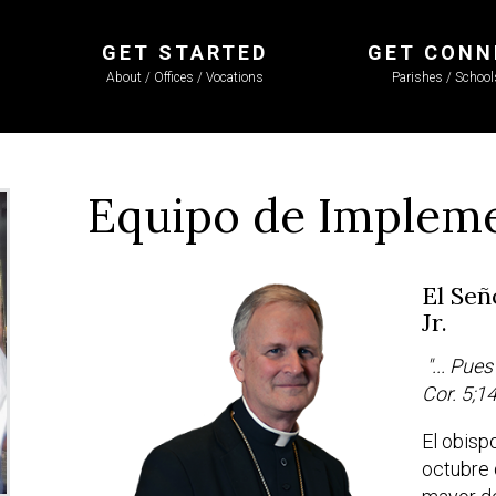
GET STARTED
GET CONN
About / Offices / Vocations
Parishes / Schoo
Equipo de Implem
El Señ
Jr.
"... Pue
Cor. 5;1
El obisp
octubre 