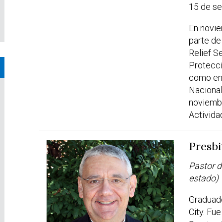
15 de s
En novie
parte de
Relief S
Protecci
como enl
Nacional
noviemb
Activida
Presbi
Pastor d
estado)
Graduado
City. Fu