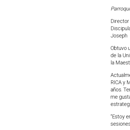
Parroqui
Director
Discipul
Joseph
Obtuvo u
de la Un
la Maest
Actualme
RICA y M
años. Te
me gusta
estrateg
“Estoy en
sesiones