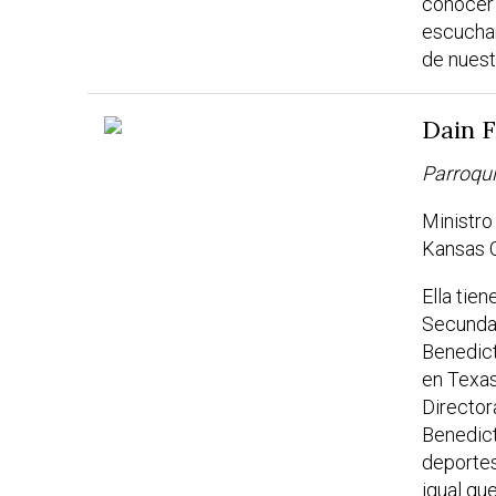
conocer 
escuchar
de nuestr
Dain 
Parroqu
Ministr
Kansas C
Ella tie
Secundar
Benedict
en Texa
Director
Benedict
deportes
igual que