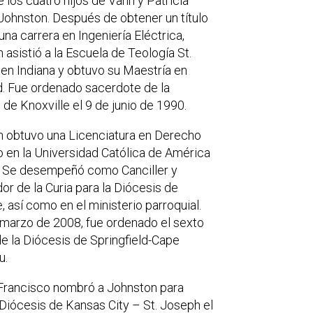
 los cuatro hijos de Vann y Patricia
Johnston. Después de obtener un título
una carrera en Ingeniería Eléctrica,
 asistió a la Escuela de Teología St.
en Indiana y obtuvo su Maestría en
d. Fue ordenado sacerdote de la
 de Knoxville el 9 de junio de 1990.
 obtuvo una Licenciatura en Derecho
 en la Universidad Católica de América
. Se desempeñó como Canciller y
r de la Curia para la Diócesis de
e, así como en el ministerio parroquial.
 marzo de 2008, fue ordenado el sexto
e la Diócesis de Springfield-Cape
u.
Francisco nombró a Johnston para
la Diócesis de Kansas City – St. Joseph el