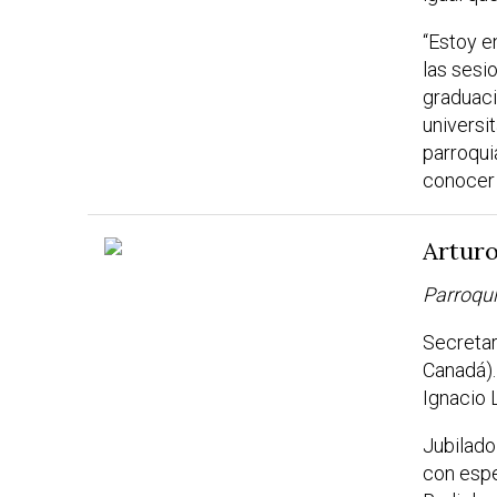
“Estoy e
las sesi
graduaci
universi
parroqui
conocer 
Artur
Parroqu
Secretar
Canadá).
Ignacio 
Jubilado
con esp