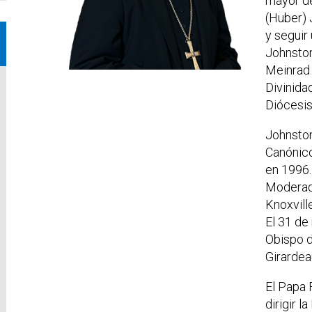
mayor de
(Huber) 
y seguir 
Johnston
Meinrad 
Divinida
Diócesis
Johnston
Canónico
en 1996
Moderado
Knoxvill
El 31 de
Obispo d
Girardea
El Papa 
dirigir 