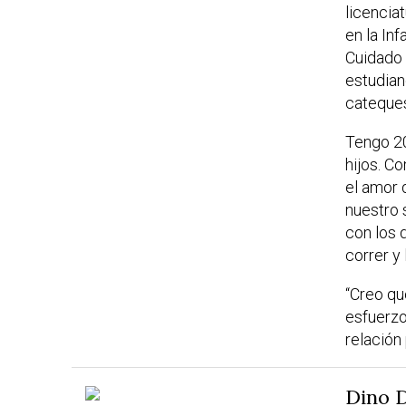
licencia
en la In
Cuidado 
estudian
cateques
Tengo 2
hijos. C
el amor 
nuestro 
con los 
correr y 
“Creo q
esfuerz
relación
Dino 