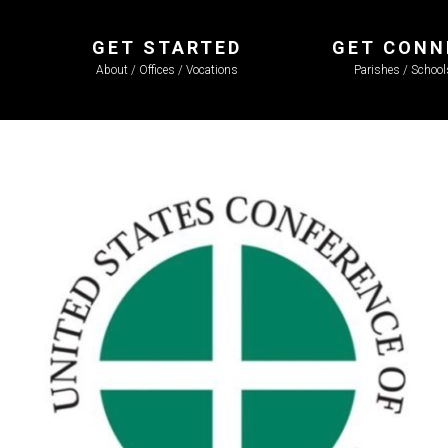
GET STARTED
GET CONN
About / Offices / Vocations
Parishes / Schoo