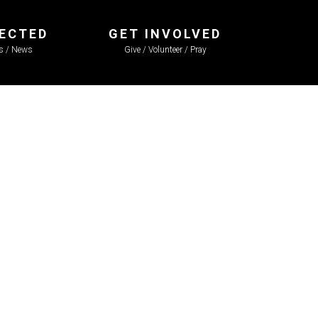
ECTED
GET INVOLVED
ls / News
Give / Volunteer / Pray