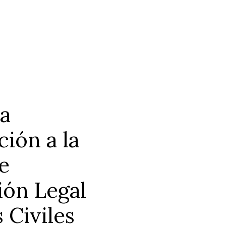
la
ión a la
e
ión Legal
 Civiles