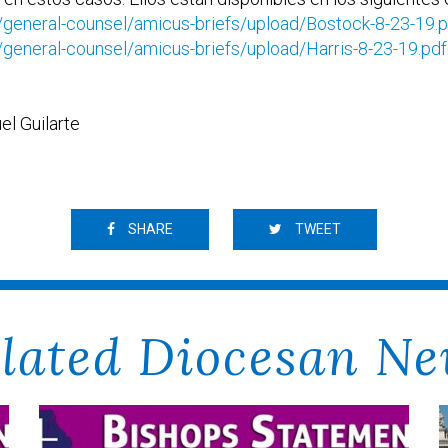
general-counsel/amicus-briefs/upload/Bostock-8-23-19.p
eneral-counsel/amicus-briefs/upload/Harris-8-23-19.pdf
l Guilarte
SHARE
TWEET
lated Diocesan N