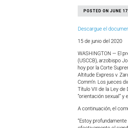
POSTED ON JUNE 17,
Descargue el document
15 de junio del 2020
WASHINGTON — El pres
(USCCB), arzobispo Jos
hoy por la Corte Supre
Altitude Express v. Za
Comm’n. Los jueces dic
Título VII de la Ley d
“orientación sexual” y 
A continuación, el co
“Estoy profundamente 
efectivamente el signif