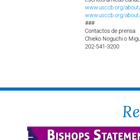
www.usccb.org/about/
www.usccb.org/about/g
###
Contactos de prensa:
Chieko Noguchi o Migue
202-541-3200
Re