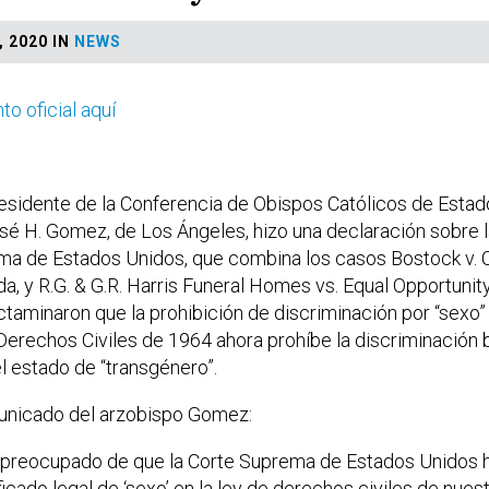
 2020 IN
NEWS
o oficial aquí
idente de la Conferencia de Obispos Católicos de Estad
é H. Gomez, de Los Ángeles, hizo una declaración sobre l
ma de Estados Unidos, que combina los casos Bostock v. Cl
rda, y R.G. & G.R. Harris Funeral Homes vs. Equal Opportun
taminaron que la prohibición de discriminación por “sexo”
e Derechos Civiles de 1964 ahora prohíbe la discriminación 
el estado de “transgénero”.
municado del arzobispo Gomez:
preocupado de que la Corte Suprema de Estados Unidos h
icado legal de ‘sexo’ en la ley de derechos civiles de nuest