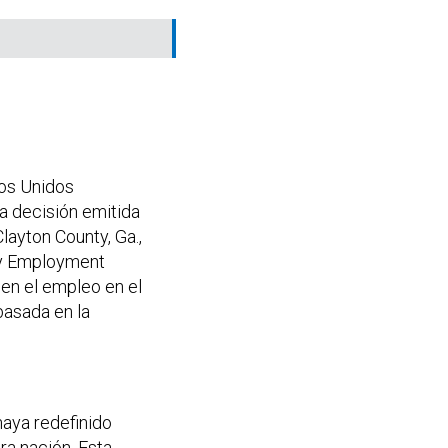
os Unidos
a decisión emitida
ayton County, Ga.,
ity Employment
 en el empleo en el
basada en la
aya redefinido
ra nación. Esta