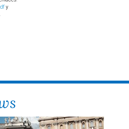
df
y
.
ews